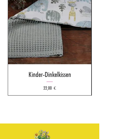
Kinder-Dinkelkissen
Preis
22,00 €