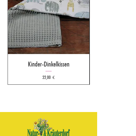
Kinder-Dinkelkissen
Preis
22,00 €