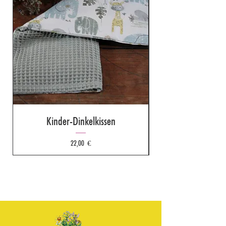
Kinder-Dinkelkissen
Preis
22,00 €