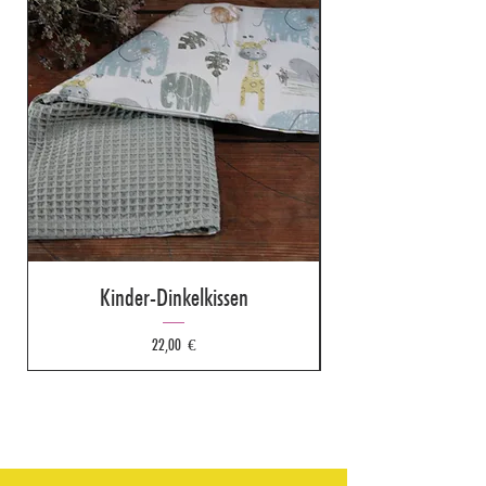
Kinder-Dinkelkissen
Preis
22,00 €