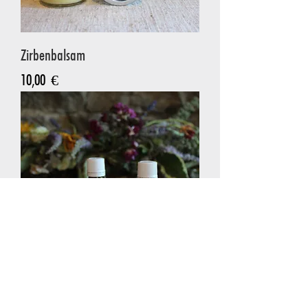
Zirbenbalsam
Preis
10,00 €
Arnika