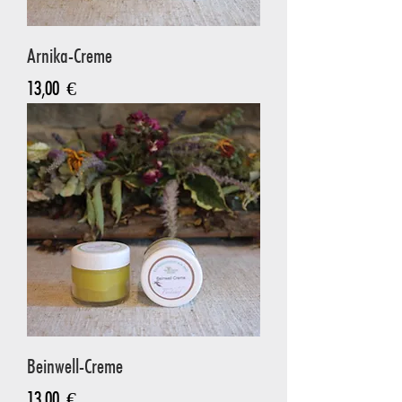
Arnika-Creme
Preis
13,00 €
Beinwell-Creme
Preis
13,00 €