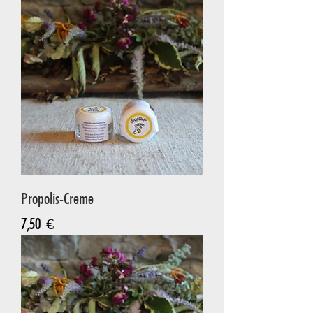
Propolis-Creme
Preis
7,50 €