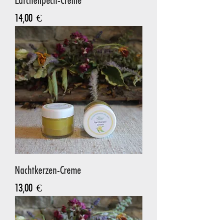
Lärchenpech-Creme
Preis
14,00 €
Nachtkerzen-Creme
Preis
13,00 €